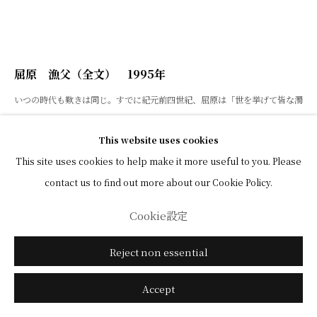
屈原 漁父（全文） 1995年
いつの時代も歎きは同じ。すでに紀元前四世紀、屈原は「世を挙げて皆な濁
る、我れ独り清む。衆人皆な酔う、我れ独り醒む」と世の乱れと己の孤立無
This website uses cookies
援を歎いた。これに対して市井の老漁師は「水清まば纓（冠のひも）を濯
This site uses cookies to help make it more useful to you. Please
い、水濁らば足を濯へばいい」と笑って二人は別れたという。『楚辞』の
contact us to find out more about our Cookie Policy.
「漁父辞」全文を、屈原と漁父の対話の、深刻にして、ユーモラスでもある
景色に焦点をあてて書いた。
Cookie設定
Qu Yuan Poem
,
the Fisherman’s Song (Full Text)
,
1995
Reject non essential
The lament is the same in all ages. Already in the fourth century
Accept
BC
,
Qu Yuan lamented the chaos in the world and his own
isolation and helplessness
,
saying
,
“The whole world is dirty
,
and