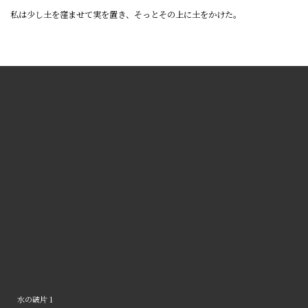
私は少し土を窪ませて実を置き、そっとその上に土をかけた。
水の破片 1