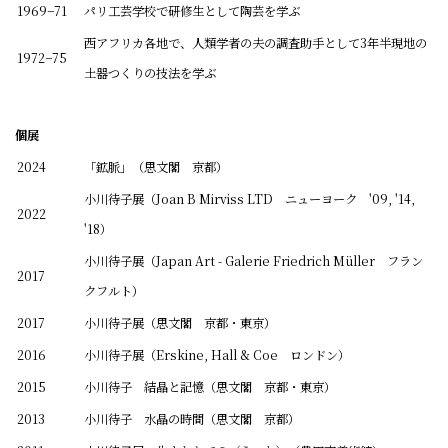
1969−71
パリ工芸学校で研修生として陶芸を学ぶ
西アフリカ各地で、人類学者の夫の調査助手として3年半現地の
1972−75
土器つくりの技法を学ぶ
個展
2024
「鉱脈」（思文閣 京都）
小川待子展（Joan B Mirviss LTD ニューヨーク '09, '14,
2022
'18）
小川待子展（Japan Art - Galerie Friedrich Müller フラン
2017
クフルト）
2017
小川待子展（思文閣 京都・東京）
2016
小川待子展（Erskine, Hall & Coe ロンドン）
2015
小川待子 結晶と記憶（思文閣 京都・東京）
2013
小川待子 水晶の時間（思文閣 京都）