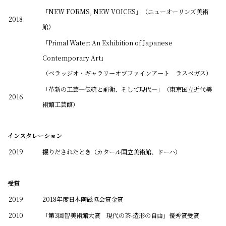
「NEW FORMS, NEW VOICES」（ニューオーリンズ美術
2018
館）
「Primal Water: An Exhibition of Japanese
Contemporary Art」
（ベラッジオ・ギャラリーオブファインアート ラスベガス）
「革新の工芸―伝統と前衛、そして現代―」（東京国立近代美
2016
術館工芸館）
インスタレーション
2019
掘りだされたとき（カタール国立美術館、ドーハ）
受賞
2019
2018年度日本陶磁協会賞金賞
2010
「第3回智美術館大賞 現代の茶-造形の自由」優秀賞受賞