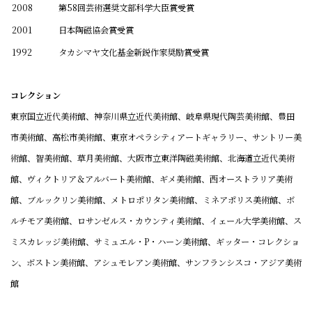
2008
第58回芸術選奨文部科学大臣賞受賞
2001
日本陶磁協会賞受賞
1992
タカシマヤ文化基金新鋭作家奨励賞受賞
コレクション
東京国立近代美術館、神奈川県立近代美術館、岐阜県現代陶芸美術館、豊田
市美術館、高松市美術館、東京オペラシティアートギャラリー、サントリー美
術館、智美術館、草月美術館、大阪市立東洋陶磁美術館、北海道立近代美術
館、ヴィクトリア＆アルバート美術館、ギメ美術館、西オーストラリア美術
館、ブルックリン美術館、メトロポリタン美術館、ミネアポリス美術館、ボ
ルチモア美術館、ロサンゼルス・カウンティ美術館、イェール大学美術館、ス
ミスカレッジ美術館、サミュエル・P・ハーン美術館、ギッター・コレクショ
ン、ボストン美術館、アシュモレアン美術館、サンフランシスコ・アジア美術
館