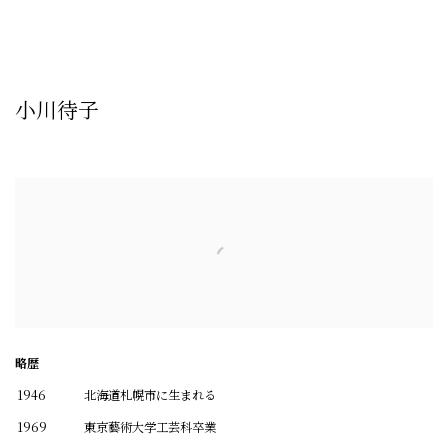
 image opens in a popup).
(Larger version of this image opens in a popup).
(Large
小川待子
略歴
1946
北海道札幌市に生まれる
1969
東京藝術大学工芸科卒業