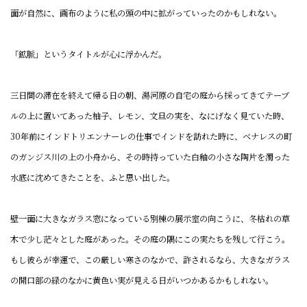
面が自然に、画布のように私の頭の中に拡がっていったのかもしれない。
「鉱脈」というタイトルが心に浮かんだ。
三日間の滞在を終えて帰る日の朝、湯河原の自宅の庭から採ってきてテーブ
ルの上に置いてあった柚子、レモン、文旦の実を、なにげなく見ていた時、
30年前にインドトリエンナーレの仕事でインドを訪れた時に、ベナレスの町
のガンジス川の上の小舟から、その時持っていた白釉の小さな陶片を濁った
水底に沈めてきたことを、ふと思い出した。
壁一面に大きなガラス窓になっている別棟の展示室の向こうに、冬枯れの草
木で少し茫々とした庭があった。その庭の隅にこの実たちを残して行こう。
もし彼らが幸運で、この厳しい寒さのなかで、許されるなら、大きなガラス
の開口部の緑のなかに黄色い実が見える日がいつかあるかもしれない。