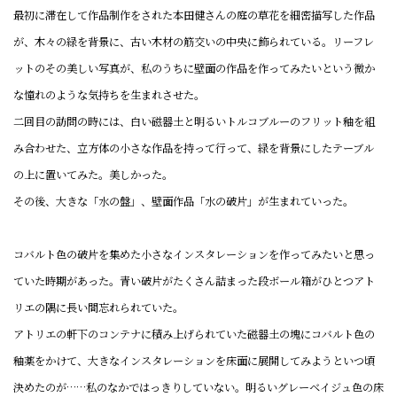
最初に滞在して作品制作をされた本田健さんの庭の草花を細密描写した作品
が、木々の緑を背景に、古い木材の筋交いの中央に飾られている。リーフレ
ットのその美しい写真が、私のうちに壁面の作品を作ってみたいという微か
な憧れのような気持ちを生まれさせた。
二回目の訪問の時には、白い磁器土と明るいトルコブルーのフリット釉を組
み合わせた、立方体の小さな作品を持って行って、緑を背景にしたテーブル
の上に置いてみた。美しかった。
その後、大きな「水の盤」、壁面作品「水の破片」が生まれていった。
コバルト色の破片を集めた小さなインスタレーションを作ってみたいと思っ
ていた時期があった。青い破片がたくさん詰まった段ボール箱がひとつアト
リエの隅に長い間忘れられていた。
アトリエの軒下のコンテナに積み上げられていた磁器土の塊にコバルト色の
釉薬をかけて、大きなインスタレーションを床面に展開してみようといつ頃
決めたのが……私のなかではっきりしていない。明るいグレーベイジュ色の床