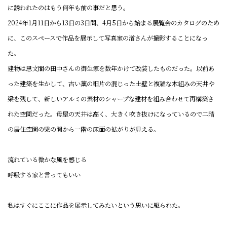
に誘われたのはもう何年も前の事だと思う。
2024年1月11日から13日の3日間、4月5日から始まる展覧会のカタログのため
に、このスペースで作品を展示して写真家の渞さんが撮影することになっ
た。
建物は思文閣の田中さんの御生家を数年かけて改装したものだった。以前あ
った建築を生かして、古い藁の細片の混じった土壁と複雑な木組みの天井や
梁を残して、新しいアルミの素材のシャープな建材を組み合わせて再構築さ
れた空間だった。母屋の天井は高く、大きく吹き抜けになっているので二階
の居住空間の梁の間から一階の床面の拡がりが見える。
流れている微かな風を感じる
呼吸する家と言ってもいい
私はすぐにここに作品を展示してみたいという思いに駆られた。