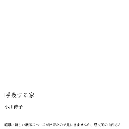
 popup).
(Larger version of this image opens in a popup).
(Larger version of 
呼吸する家
小川待子
嵯峨に新しい展示スペースが出来たので見にきませんか、思文閣の山内さん