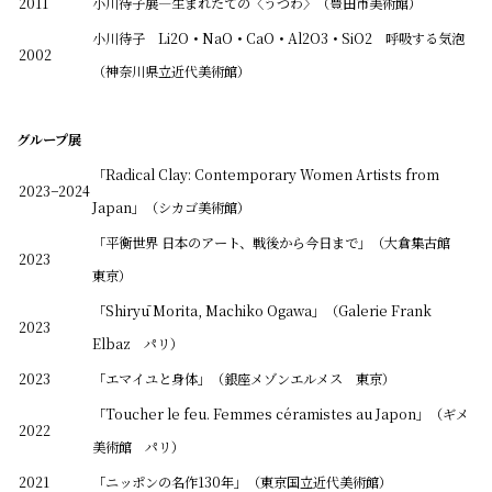
2011
小川待子展―生まれたての〈うつわ〉（豊田市美術館）
小川待子 Li2O
・
NaO
・
CaO
・
Al2O3
・
SiO2 呼吸する気泡
2002
（神奈川県立近代美術館）
グループ展
「Radical Clay: Contemporary Women Artists from
2023−2024
Japan」（シカゴ美術館）
「平衡世界 日本のアート、戦後から今日まで」（大倉集古館
2023
東京）
「Shiryū Morita, Machiko Ogawa」（Galerie Frank
2023
Elbaz パリ）
2023
「エマイユと身体」（銀座メゾンエルメス 東京）
「Toucher le feu. Femmes céramistes au Japon」（ギメ
2022
美術館 パリ）
2021
「ニッポンの名作130年」（東京国立近代美術館）