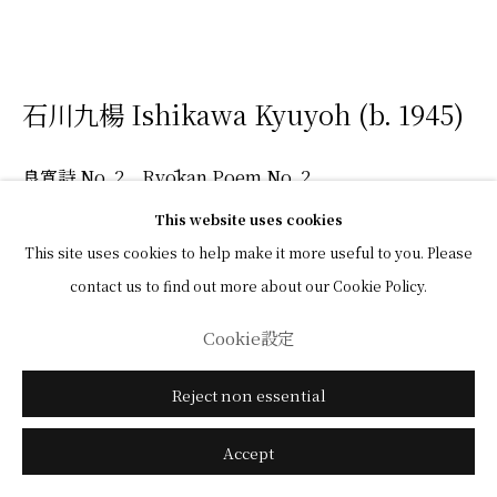
石川九楊 Ishikawa Kyuyoh (b. 1945)
良寛詩 No. 2 Ryōkan Poem No. 2
This website uses cookies
紙・墨 布装
This site uses cookies to help make it more useful to you. Please
「草庵雪夜作」七絶三行
contact us to find out more about our Cookie Policy.
1985年
共箱（昭和62年）
Cookie設定
関防印：白文長方印「折蒼竹」
Reject non essential
落款印：白文方印「九」
130×33 / 185×48 cm
Accept
Ink on paper, hanging scroll